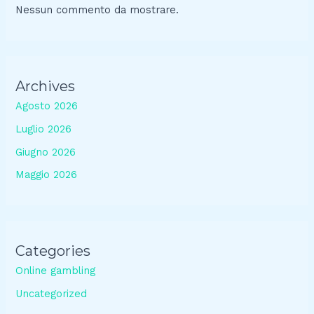
Nessun commento da mostrare.
Archives
Agosto 2026
Luglio 2026
Giugno 2026
Maggio 2026
Categories
Online gambling
Uncategorized