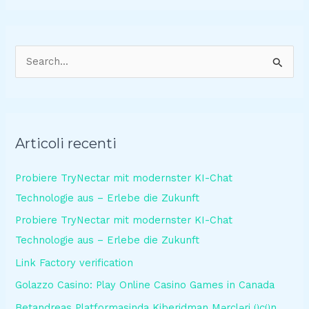
C
e
r
c
Articoli recenti
a
:
Probiere TryNectar mit modernster KI-Chat
Technologie aus – Erlebe die Zukunft
Probiere TryNectar mit modernster KI-Chat
Technologie aus – Erlebe die Zukunft
Link Factory verification
Golazzo Casino: Play Online Casino Games in Canada
Betandreas Platformasinda Kiberidman Mərcləri üçün