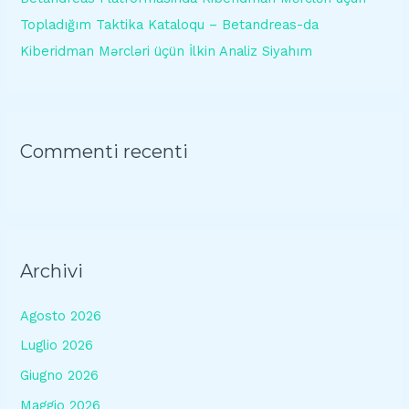
Topladığım Taktika Kataloqu – Betandreas-da
Kiberidman Mərcləri üçün İlkin Analiz Siyahım
Commenti recenti
Archivi
Agosto 2026
Luglio 2026
Giugno 2026
Maggio 2026