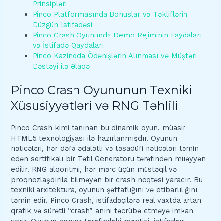
Prinsipləri
Pinco Platformasında Bonuslar və Təkliflərin
Düzgün Istifadəsi
Pinco Crash Oyununda Demo Rejiminin Faydaları
və İstifadə Qaydaları
Pinco Kazinoda Ödənişlərin Alınması və Müştəri
Dəstəyi ilə Əlaqə
Pinco Crash Oyununun Texniki
Xüsusiyyətləri və RNG Təhlili
Pinco Crash kimi tanınan bu dinamik oyun, müasir
HTML5 texnologiyası ilə hazırlanmışdır. Oyunun
nəticələri, hər dəfə ədalətli və təsadüfi nəticələri təmin
edən sertifikalı bir Tətil Generatoru tərəfindən müəyyən
edilir. RNG alqoritmi, hər mərc üçün müstəqil və
proqnozlaşdırıla bilməyən bir crash nöqtəsi yaradır. Bu
texniki arxitektura, oyunun şəffaflığını və etibarlılığını
təmin edir. Pinco Crash, istifadəçilərə real vaxtda artan
qrafik və sürətli “crash” anını təcrübə etməyə imkan