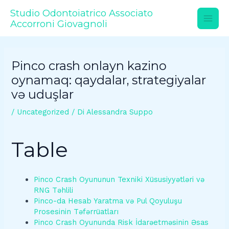
Vai
Navigazione
MAI
Studio Odontoiatrico Associato
al
articoli
Accorroni Giovagnoli
contenuto
MEN
Pinco crash onlayn kazino
oynamaq: qaydalar, strategiyalar
və uduşlar
/
Uncategorized
/ Di
Alessandra Suppo
Table
Pinco Crash Oyununun Texniki Xüsusiyyətləri və
RNG Təhlili
Pinco-da Hesab Yaratma və Pul Qoyuluşu
Prosesinin Təfərrüatları
Pinco Crash Oyununda Risk İdarəetməsinin Əsas