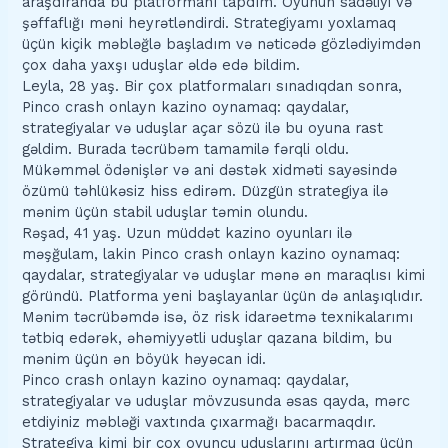
araşdıranda bu platformanı tapdım. Oyunun sadəliyi və
şəffaflığı məni heyrətləndirdi. Strategiyamı yoxlamaq
üçün kiçik məbləğlə başladım və nəticədə gözlədiyimdən
çox daha yaxşı uduşlar əldə edə bildim.
Leyla, 28 yaş. Bir çox platformaları sınadıqdan sonra,
Pinco crash onlayn kazino oynamaq: qaydalar,
strategiyalar və uduşlar açar sözü ilə bu oyuna rast
gəldim. Burada təcrübəm tamamilə fərqli oldu.
Mükəmməl ödənişlər və ani dəstək xidməti sayəsində
özümü təhlükəsiz hiss edirəm. Düzgün strategiya ilə
mənim üçün stabil uduşlar təmin olundu.
Rəşad, 41 yaş. Uzun müddət kazino oyunları ilə
məşğulam, lakin Pinco crash onlayn kazino oynamaq:
qaydalar, strategiyalar və uduşlar mənə ən maraqlısı kimi
göründü. Platforma yeni başlayanlar üçün də anlaşıqlıdır.
Mənim təcrübəmdə isə, öz risk idarəetmə texnikalarımı
tətbiq edərək, əhəmiyyətli uduşlar qazana bildim, bu
mənim üçün ən böyük həyəcan idi.
Pinco crash onlayn kazino oynamaq: qaydalar,
strategiyalar və uduşlar mövzusunda əsas qayda, mərc
etdiyiniz məbləği vaxtında çıxarmağı bacarmaqdır.
Strategiya kimi bir çox oyunçu uduşlarını artırmaq üçün