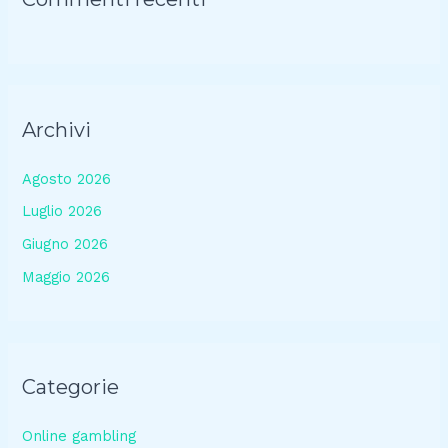
Archivi
Agosto 2026
Luglio 2026
Giugno 2026
Maggio 2026
Categorie
Online gambling