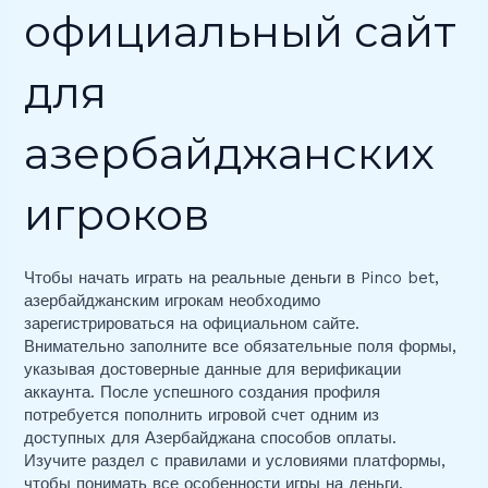
официальный сайт
для
азербайджанских
игроков
Чтобы начать играть на реальные деньги в Pinco bet,
азербайджанским игрокам необходимо
зарегистрироваться на официальном сайте.
Внимательно заполните все обязательные поля формы,
указывая достоверные данные для верификации
аккаунта. После успешного создания профиля
потребуется пополнить игровой счет одним из
доступных для Азербайджана способов оплаты.
Изучите раздел с правилами и условиями платформы,
чтобы понимать все особенности игры на деньги.