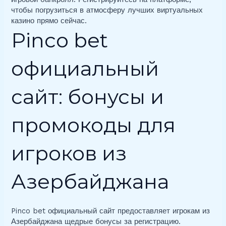
чтобы погрузиться в атмосферу лучших виртуальных
казино прямо сейчас.
Pinco bet
официальный
сайт: бонусы и
промокоды для
игроков из
Азербайджана
Pinco bet официальный сайт предоставляет игрокам из
Азербайджана щедрые бонусы за регистрацию.