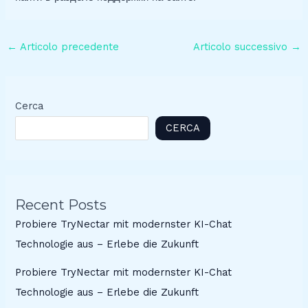
←
Articolo precedente
Articolo successivo
→
Cerca
CERCA
Recent Posts
Probiere TryNectar mit modernster KI-Chat
Technologie aus – Erlebe die Zukunft
Probiere TryNectar mit modernster KI-Chat
Technologie aus – Erlebe die Zukunft