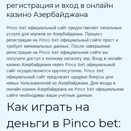
регистрация и вход в онлайн
казино Азербайджана
Pinco bet официальный сайт предоставляет легальные
услуги для игроков из Азербайджана. Процесс
регистрации на Pinco bet официальный сайте прост и
требует минимальных данных. После завершения
регистрации на Pinco bet официальном сайте вы
получите доступ к полному каталогу игр. Вход в онлайн
казино Азербайджана через Pinco bet официальный
сайт осуществляется круглосуточно. Pinco bet
официальный сайт предлагает щедрые бонусы для
новых пользователей из Азербайджана. Для входа в
онлайн казино Азербайджана на Pinco bet официальном
сайте необходимы ваши учетные данные.
Как играть на
деньги в Pinco bet: