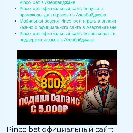
Pinco bet в Азербайджане
Pinco bet официальный сайт: бонусы и
промокоды для игроков из Азербайджана
Мобильная версия Pinco bet: играть в онлайн
казино с официального сайта в Азербайджане
Pinco bet официальный сайт: безопасность и
поддержка игроков в Азербайджане
Pinco bet официальный сайт: