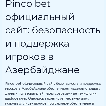
Pinco bet
официальный
сайт: безопасность
и поддержка
игроков в
Азербайджане
Pinco bet официальный сайт: безопасность и поддержка
игроков в Азербайджане обеспечивает надежную защиту
данных пользователей через современные технологии
шифрования. Оператор гарантирует честную игру,
используя лицензионное программное обеспечение и