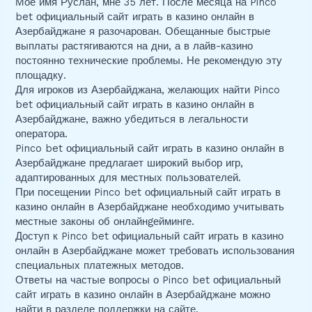
Мое имя Руслан, мне 35 лет. После месяца на Pinco
bet официальный сайт играть в казино онлайн в
Азербайджане я разочарован. Обещанные быстрые
выплаты растягиваются на дни, а в лайв-казино
постоянно технические проблемы. Не рекомендую эту
площадку.
Для игроков из Азербайджана, желающих найти Pinco
bet официальный сайт играть в казино онлайн в
Азербайджане, важно убедиться в легальности
оператора.
Pinco bet официальный сайт играть в казино онлайн в
Азербайджане предлагает широкий выбор игр,
адаптированных для местных пользователей.
При посещении Pinco bet официальный сайт играть в
казино онлайн в Азербайджане необходимо учитывать
местные законы об онлайнgейминге.
Доступ к Pinco bet официальный сайт играть в казино
онлайн в Азербайджане может требовать использования
специальных платежных методов.
Ответы на частые вопросы о Pinco bet официальный
сайт играть в казино онлайн в Азербайджане можно
найти в разделе поддержки на сайте.