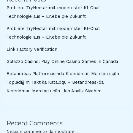
Probiere TryNectar mit modernster KI-Chat
Technologie aus – Erlebe die Zukunft
Probiere TryNectar mit modernster KI-Chat
Technologie aus – Erlebe die Zukunft
Link Factory verification
Golazzo Casino: Play Online Casino Games in Canada
Betandreas Platformasinda Kiberidman Mərcləri üçün
Topladığım Taktika Kataloqu – Betandreas-da
Kiberidman Mərcləri üçün İlkin Analiz Siyahım
Recent Comments
Nessun commento da mostrare.