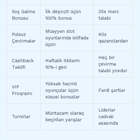
Xoş Gəlmə
İlk depozit üçün
35x mərc
Bonusu
100% bonus
tələbi
Müəyyən slot
Pulsuz
40x
oyunlarında istifadə
Çevirmələr
qazanclardan
üçün
Heç bir
Cashback
Həftəlik itkilərin
çevirmə
Təklifi
10%-i geri
tələbi yoxdur
Yüksək həcmli
VIP
oyunçular üçün
Fərdi şərtlər
Proqramı
xüsusi bonuslar
Liderlər
Müntəzəm olaraq
Turnirlər
cədvəli
keçirilən yarışlar
əsasında