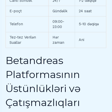
Canlı Söhbət
24/7
1-2 dəqiqə
E-poçt
Gündəlik
24 saat
09:00-
Telefon
5-10 dəqiqə
23:00
Tez-tez Verilən
Hər
Ani
Suallar
zaman
Betandreas
Platformasının
Üstünlükləri və
Çatışmazlıqları