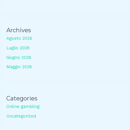
Archives
Agosto 2026
Luglio 2026
Giugno 2026
Maggio 2026
Categories
Online gambling
Uncategorized