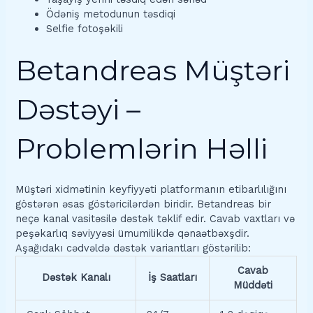
Ödəniş metodunun təsdiqi
Selfie fotoşəkili
Betandreas Müştəri
Dəstəyi –
Problemlərin Həlli
Müştəri xidmətinin keyfiyyəti platformanın etibarlılığını
göstərən əsas göstəricilərdən biridir. Betandreas bir
neçə kanal vasitəsilə dəstək təklif edir. Cavab vaxtları və
peşəkarlıq səviyyəsi ümumilikdə qənaətbəxşdir.
Aşağıdakı cədvəldə dəstək variantları göstərilib:
Cavab
Dəstək Kanalı
İş Saatları
Müddəti