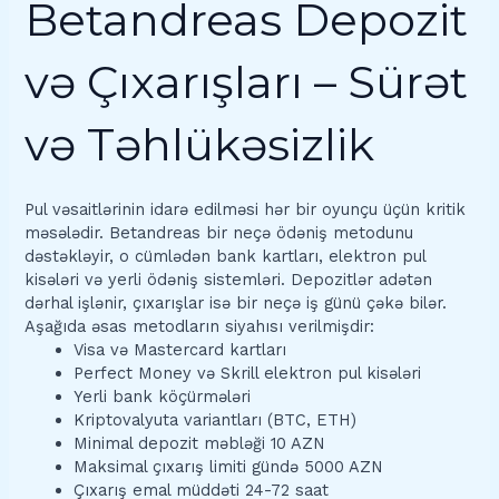
Betandreas Depozit
və Çıxarışları – Sürət
və Təhlükəsizlik
Pul vəsaitlərinin idarə edilməsi hər bir oyunçu üçün kritik
məsələdir. Betandreas bir neçə ödəniş metodunu
dəstəkləyir, o cümlədən bank kartları, elektron pul
kisələri və yerli ödəniş sistemləri. Depozitlər adətən
dərhal işlənir, çıxarışlar isə bir neçə iş günü çəkə bilər.
Aşağıda əsas metodların siyahısı verilmişdir:
Visa və Mastercard kartları
Perfect Money və Skrill elektron pul kisələri
Yerli bank köçürmələri
Kriptovalyuta variantları (BTC, ETH)
Minimal depozit məbləği 10 AZN
Maksimal çıxarış limiti gündə 5000 AZN
Çıxarış emal müddəti 24-72 saat