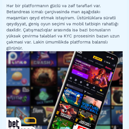
Hər bir platformanın güclü və zəif tərəfləri var.
Betandreas icmalı çərçivəsində mən aşağıdakı
məqamları qeyd etmək istəyirəm. Üstünlüklərə sürətli
qeydiyyat, geniş oyun seçimi və mobil tətbiqin rahatlığı
daxildir. Çatışmazlıqlar arasında isə bəzi bonusların
yüksək çevirmə tələbləri və KYC prosesinin bəzən uzun
çəkməsi var. Lakin ümumilikdə platforma balanslı
görünür.